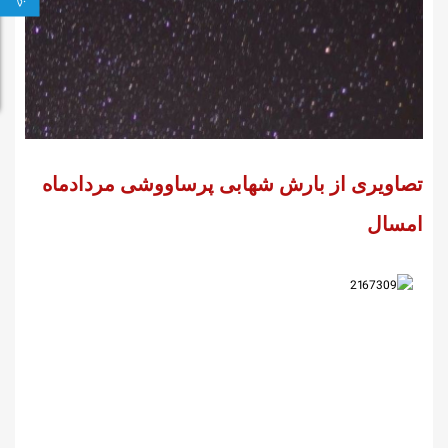
تصاویری از بارش شهابی پرساووشی مردادماه
امسال