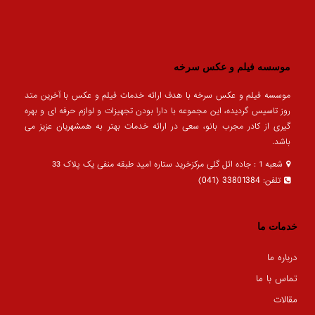
موسسه فیلم و عکس سرخه
موسسه فیلم و عکس سرخه با هدف ارائه خدمات فیلم و عکس با آخرین متد
روز تاسیس گردیده، این مجموعه با دارا بودن تجهیزات و لوازم حرفه ای و بهره
گیری از کادر مجرب بانو، سعی در ارائه خدمات بهتر به همشهریان عزیز می
باشد.
شعبه 1 : جاده ائل گلی مرکزخرید ستاره امید طبقه منفی یک پلاک 33
33801384 (041)
تلفن:
خدمات ما
درباره ما
تماس با ما
مقالات