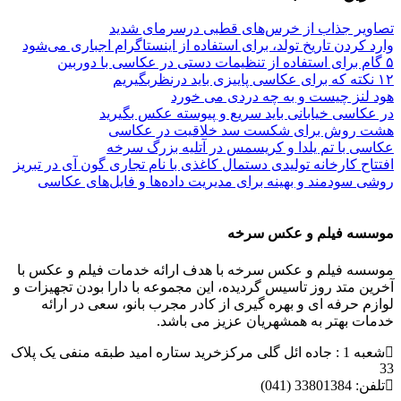
تصاویر جذاب از خرس‌های قطبی درسرمای شدید
وارد کردن تاریخ تولد، برای استفاده از اینستاگرام اجباری می‌شود
۵ گام برای استفاده از تنظیمات دستی در عکاسی با دوربین
۱۲ نکته که برای عکاسی پاییزی باید درنظربگیریم
هود لنز چیست و به چه دردی می خورد
در عکاسی خیابانی باید سریع و پیوسته عکس بگیرید
هشت روش برای شکست سد خلاقیت در عکاسی
عکاسی با تم یلدا و کریسمس در آتلیه بزرگ سرخه
افتتاح کارخانه تولیدی دستمال کاغذی با نام تجاری گون آی در تبریز
روشی سودمند و بهینه برای مدیریت داده‌ها و فایل‌های عکاسی
موسسه فیلم و عکس سرخه
موسسه فیلم و عکس سرخه با هدف ارائه خدمات فیلم و عکس با
آخرین متد روز تاسیس گردیده، این مجموعه با دارا بودن تجهیزات و
لوازم حرفه ای و بهره گیری از کادر مجرب بانو، سعی در ارائه
خدمات بهتر به همشهریان عزیز می باشد.
شعبه 1 : جاده ائل گلی مرکزخرید ستاره امید طبقه منفی یک پلاک
33
تلفن:
33801384 (041)