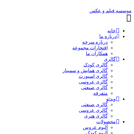
موسسه فیلم و عکس
خانه
درباره ما
درباره سرخه
افتخارات مجموعه
همکاران ما
گالری
گالری کودک
گالری همایش و سمینار
گالری اسپورت
گالری عروسی
گالری صنعتی
متفرقه
ویدئو
گالری صنعتی
گالری عروسی
گالری هنری
محصولات
آلبوم عروس
آلبوم کودک