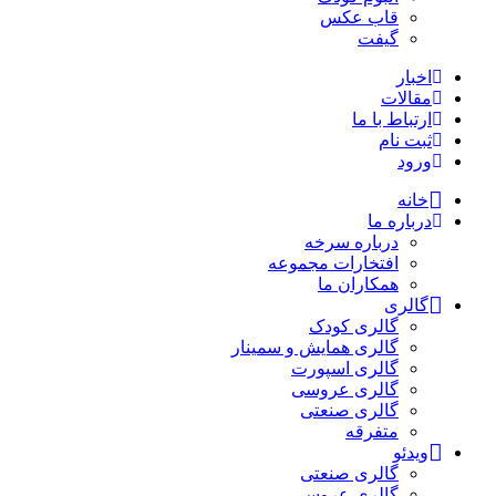
قاب عکس
گیفت
اخبار
مقالات
ارتباط با ما
ثبت نام
ورود
خانه
درباره ما
درباره سرخه
افتخارات مجموعه
همکاران ما
گالری
گالری کودک
گالری همایش و سمینار
گالری اسپورت
گالری عروسی
گالری صنعتی
متفرقه
ویدئو
گالری صنعتی
گالری عروسی