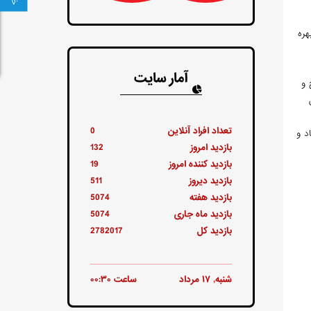
هره
آمار سایت
 و
تعداد افراد آنلاین
0
اد و
بازدید امروز
132
بازدید کننده امروز
19
بازدید دیروز
511
بازدید هفته
5074
بازدید ماه جاری
5074
بازدید کل
2782017
شنبه, ۱۷ مرداد
ساعت ۰۰:۳۰