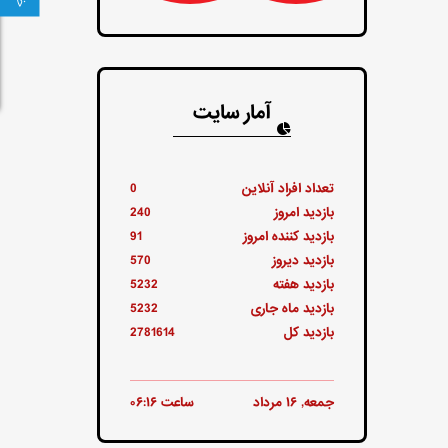
آمار سایت
تعداد افراد آنلاین
0
بازدید امروز
240
بازدید کننده امروز
91
بازدید دیروز
570
بازدید هفته
5232
بازدید ماه جاری
5232
بازدید کل
2781614
جمعه, ۱۶ مرداد
ساعت ۰۶:۱۶