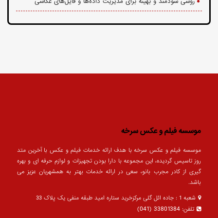
روشی سودمند و بهینه برای مدیریت داده‌ها و فایل‌های عکاسی
موسسه فیلم و عکس سرخه
موسسه فیلم و عکس سرخه با هدف ارائه خدمات فیلم و عکس با آخرین متد
روز تاسیس گردیده، این مجموعه با دارا بودن تجهیزات و لوازم حرفه ای و بهره
گیری از کادر مجرب بانو، سعی در ارائه خدمات بهتر به همشهریان عزیز می
باشد.
شعبه 1 : جاده ائل گلی مرکزخرید ستاره امید طبقه منفی یک پلاک 33
33801384 (041)
تلفن: